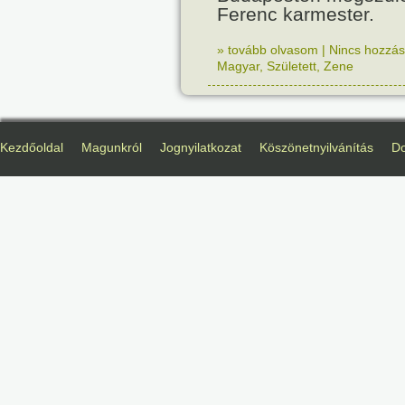
Ferenc karmester.
» tovább olvasom
|
Nincs hozzász
Magyar
,
Született
,
Zene
Kezdőoldal
Magunkról
Jognyilatkozat
Köszönetnyilvánítás
D