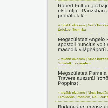
Robert Fulton gőzhaj
első útját. Párizsban
próbálták ki.
» tovább olvasom
|
Nincs hozzász
Érdekes
,
Technika
Megszületett Angelo R
apostoli nuncius volt
második világháború a
» tovább olvasom
|
Nincs hozzász
Született
,
Történelem
Megszületett Pamela
Travers ausztrál írón
Poppins).
» tovább olvasom
|
Nincs hozzász
Film/Média
,
Irodalom
,
Nő
,
Szület
Budapesten megszület