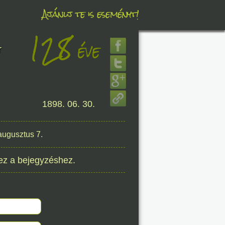
Ajánlj te is eseményt!
128
éve
éve
r
8. 07.
1898. 06. 30.
éve
augusztus 7.
ez a bejegyzéshez.
8. 07.
éve