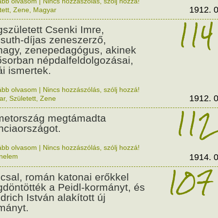
ább olvasom
|
Nincs hozzászólás, szólj hozzá!
1912. 0
tett
,
Zene
,
Magyar
114
született Csenki Imre,
suth-díjas zeneszerző,
nagy, zenepedagógus, akinek
ősorban népdalfeldolgozásai,
ái ismertek.
ább olvasom
|
Nincs hozzászólás, szólj hozzá!
1912. 0
ar
,
Született
,
Zene
112
etország megtámadta
nciaországot.
ább olvasom
|
Nincs hozzászólás, szólj hozzá!
énelem
1914. 0
107
csal, román katonai erőkkel
döntötték a Peidl-kormányt, és
drich István alakított új
mányt.