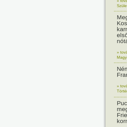
» tov
Szüle
Meg
Kos
kar
els
nót
» tov
Magy
Ném
Fra
» tov
Tört
Puc
meg
Frie
kor