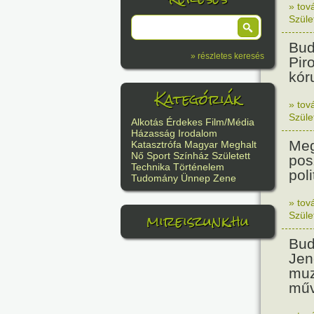
» tov
Szüle
Bud
» részletes keresés
Pir
kór
Kategóriák
» tov
Szüle
Alkotás
Érdekes
Film/Média
Házasság
Irodalom
Meg
Katasztrófa
Magyar
Meghalt
Nő
Sport
Színház
Született
pos
Technika
Történelem
poli
Tudomány
Ünnep
Zene
» tov
mireiszunk.hu
Szüle
Bud
Jen
muz
műv