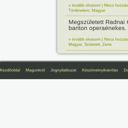
» tovább olvasom
|
Nincs hozzász
Történelem
,
Magyar
Megszületett Radnai
bariton operaénekes.
» tovább olvasom
|
Nincs hozzász
Magyar
,
Született
,
Zene
Kezdőoldal
Magunkról
Jognyilatkozat
Köszönetnyilvánítás
D