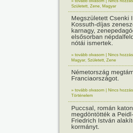
» tovább olvasom
|
Nincs hozzász
Született
,
Zene
,
Magyar
Megszületett Csenki 
Kossuth-díjas zenesz
karnagy, zenepedagó
elsősorban népdalfel
nótái ismertek.
» tovább olvasom
|
Nincs hozzász
Magyar
,
Született
,
Zene
Németország megtám
Franciaországot.
» tovább olvasom
|
Nincs hozzász
Történelem
Puccsal, román katon
megdöntötték a Peidl
Friedrich István alakít
kormányt.