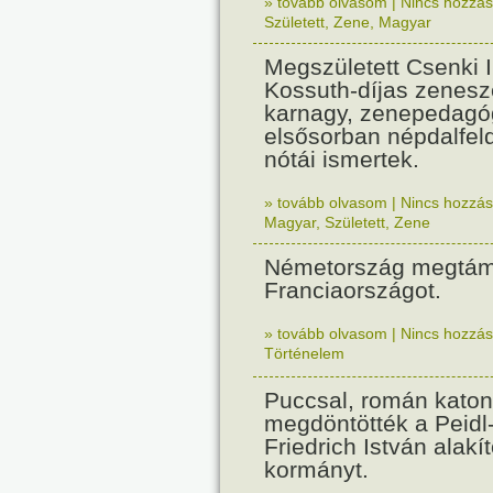
» tovább olvasom
|
Nincs hozzász
Született
,
Zene
,
Magyar
Megszületett Csenki 
Kossuth-díjas zenesz
karnagy, zenepedagó
elsősorban népdalfel
nótái ismertek.
» tovább olvasom
|
Nincs hozzász
Magyar
,
Született
,
Zene
Németország megtám
Franciaországot.
» tovább olvasom
|
Nincs hozzász
Történelem
Puccsal, román katon
megdöntötték a Peidl
Friedrich István alakít
kormányt.