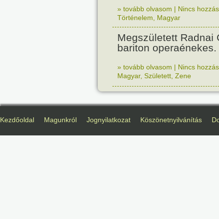
» tovább olvasom
|
Nincs hozzász
Történelem
,
Magyar
Megszületett Radnai
bariton operaénekes.
» tovább olvasom
|
Nincs hozzász
Magyar
,
Született
,
Zene
Kezdőoldal
Magunkról
Jognyilatkozat
Köszönetnyilvánítás
D