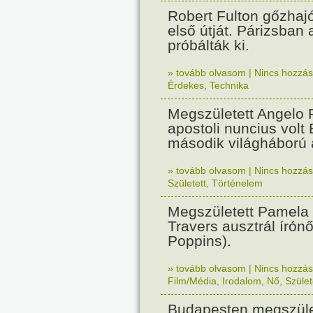
Robert Fulton gőzhaj
első útját. Párizsban
próbálták ki.
» tovább olvasom
|
Nincs hozzász
Érdekes
,
Technika
Megszületett Angelo R
apostoli nuncius volt
második világháború a
» tovább olvasom
|
Nincs hozzász
Született
,
Történelem
Megszületett Pamela
Travers ausztrál írón
Poppins).
» tovább olvasom
|
Nincs hozzász
Film/Média
,
Irodalom
,
Nő
,
Szület
Budapesten megszület