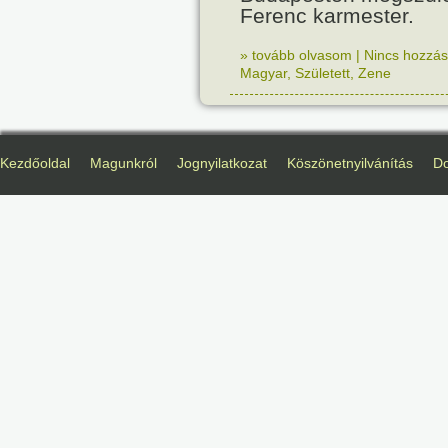
Ferenc karmester.
» tovább olvasom
|
Nincs hozzász
Magyar
,
Született
,
Zene
Kezdőoldal
Magunkról
Jognyilatkozat
Köszönetnyilvánítás
D