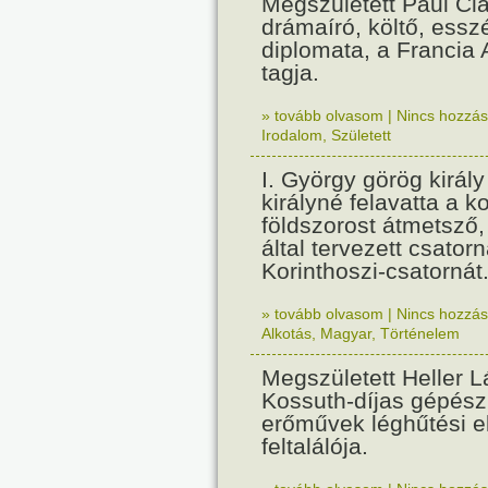
Megszületett Paul Cla
drámaíró, költő, essz
diplomata, a Francia
tagja.
» tovább olvasom
|
Nincs hozzász
Irodalom
,
Született
I. György görög királ
királyné felavatta a k
földszorost átmetsző,
által tervezett csatorn
Korinthoszi-csatornát
» tovább olvasom
|
Nincs hozzász
Alkotás
,
Magyar
,
Történelem
Megszületett Heller L
Kossuth-díjas gépés
erőművek léghűtési e
feltalálója.