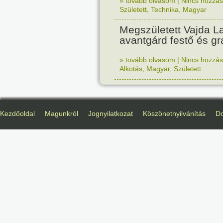
» tovább olvasom
|
Nincs hozzász
Született
,
Technika
,
Magyar
Megszületett Vajda La
avantgárd festő és gr
» tovább olvasom
|
Nincs hozzász
Alkotás
,
Magyar
,
Született
Kezdőoldal
Magunkról
Jognyilatkozat
Köszönetnyilvánítás
D