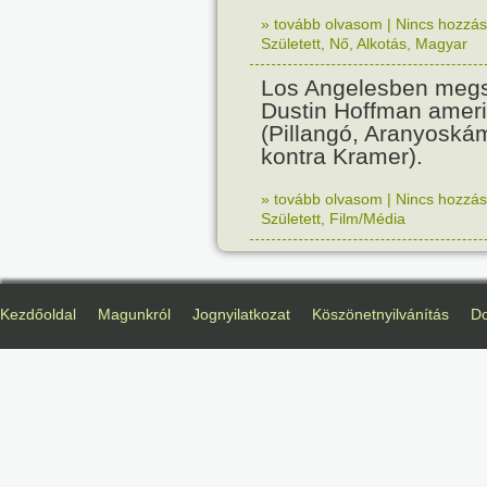
» tovább olvasom
|
Nincs hozzász
Született
,
Nő
,
Alkotás
,
Magyar
Los Angelesben megs
Dustin Hoffman ameri
(Pillangó, Aranyoská
kontra Kramer).
» tovább olvasom
|
Nincs hozzász
Született
,
Film/Média
Kezdőoldal
Magunkról
Jognyilatkozat
Köszönetnyilvánítás
D