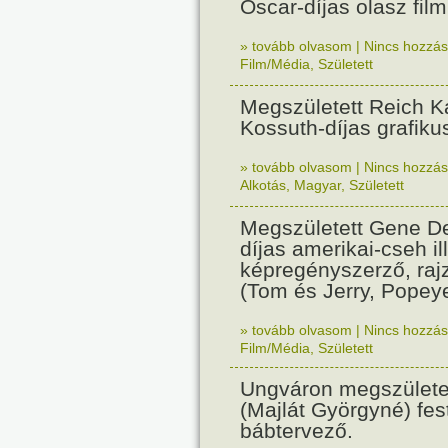
Oscar-díjas olasz fil
» tovább olvasom
|
Nincs hozzász
Film/Média
,
Született
Megszületett Reich Ká
Kossuth-díjas grafik
» tovább olvasom
|
Nincs hozzász
Alkotás
,
Magyar
,
Született
Megszületett Gene De
díjas amerikai-cseh ill
képregényszerző, raj
(Tom és Jerry, Popeye
» tovább olvasom
|
Nincs hozzász
Film/Média
,
Született
Ungváron megszületet
(Majlát Györgyné) fest
bábtervező.