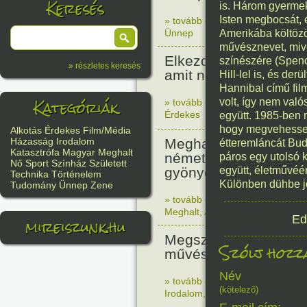
Keresés
is. Három gyermek
Isten megbocsát, 
» tovább olvasom
|
Nincs hozzász
Ünnep
Amerikába költözö
művésznevet, mive
Elkezdődött a pisai t
színészére (Spenc
» részletes keresés
amit nem terveztek fer
Hill-lel is, és de
Hannibal című fil
Kategóriák
volt, így nem való
» tovább olvasom
|
Nincs hozzász
Érdekes
együtt. 1985-ben m
hogy megvehessen 
Alkotás
Érdekes
Film/Média
Meghalt Hieronymus
Házasság
Irodalom
étteremláncát Bud
Katasztrófa
Magyar
Meghalt
németalföldi festőmű
páros egy utolsó 
Nő
Sport
Színház
Született
gyönyörök kertje tript
együtt, életművéér
Technika
Történelem
Különben dühbe j
Tudomány
Ünnep
Zene
» tovább olvasom
|
Nincs hozzász
Meghalt
,
Alkotás
Ed
mireiszunk.hu
Megszületett Dukai Ta
Szólj hozzá
művésznevén Malvina
Név
» tovább olvasom
|
Nincs hozzász
(kötelező)
Irodalom
,
Magyar
,
Nő
,
Született