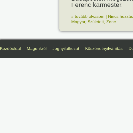
Ferenc karmester.
» tovább olvasom
|
Nincs hozzász
Magyar
,
Született
,
Zene
Kezdőoldal
Magunkról
Jognyilatkozat
Köszönetnyilvánítás
D