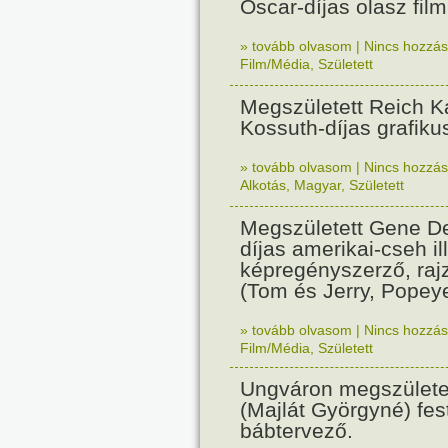
Oscar-díjas olasz fil
» tovább olvasom
|
Nincs hozzász
Film/Média
,
Született
Megszületett Reich Ká
Kossuth-díjas grafik
» tovább olvasom
|
Nincs hozzász
Alkotás
,
Magyar
,
Született
Megszületett Gene De
díjas amerikai-cseh ill
képregényszerző, raj
(Tom és Jerry, Popeye
» tovább olvasom
|
Nincs hozzász
Film/Média
,
Született
Ungváron megszületet
(Majlát Györgyné) fest
bábtervező.