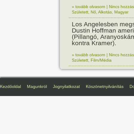
» tovább olvasom
|
Nincs hozzász
Született
,
Nő
,
Alkotás
,
Magyar
Los Angelesben megs
Dustin Hoffman ameri
(Pillangó, Aranyoská
kontra Kramer).
» tovább olvasom
|
Nincs hozzász
Született
,
Film/Média
Kezdőoldal
Magunkról
Jognyilatkozat
Köszönetnyilvánítás
D