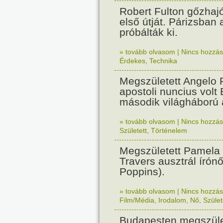
Robert Fulton gőzhaj
első útját. Párizsban
próbálták ki.
» tovább olvasom
|
Nincs hozzász
Érdekes
,
Technika
Megszületett Angelo R
apostoli nuncius volt
második világháború a
» tovább olvasom
|
Nincs hozzász
Született
,
Történelem
Megszületett Pamela
Travers ausztrál írón
Poppins).
» tovább olvasom
|
Nincs hozzász
Film/Média
,
Irodalom
,
Nő
,
Szület
Budapesten megszület