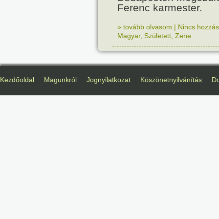
Ferenc karmester.
» tovább olvasom
|
Nincs hozzász
Magyar
,
Született
,
Zene
Kezdőoldal
Magunkról
Jognyilatkozat
Köszönetnyilvánítás
D