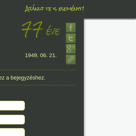
Ajánlj te is eseményt!
77
éve
éve
1949. 06. 21.
8. 08.
éve
ez a bejegyzéshez.
8. 08.
éve