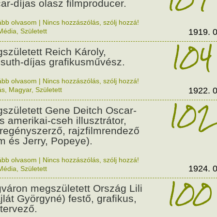
ar-díjas olasz filmproducer.
ább olvasom
|
Nincs hozzászólás, szólj hozzá!
Média
,
Született
1919. 0
104
született Reich Károly,
suth-díjas grafikusművész.
ább olvasom
|
Nincs hozzászólás, szólj hozzá!
ás
,
Magyar
,
Született
1922. 0
102
született Gene Deitch Oscar-
s amerikai-cseh illusztrátor,
regényszerző, rajzfilmrendező
m és Jerry, Popeye).
ább olvasom
|
Nincs hozzászólás, szólj hozzá!
1924. 0
Média
,
Született
100
váron megszületett Ország Lili
jlát Györgyné) festő, grafikus,
tervező.