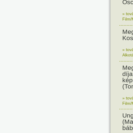
Osc
» tov
Film/
Meg
Kos
» tov
Alkot
Meg
díja
kép
(To
» tov
Film/
Ung
(Ma
báb