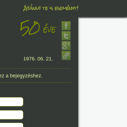
Ajánlj te is eseményt!
50
éve
éve
8. 07.
1976. 06. 21.
éve
ez a bejegyzéshez.
8. 07.
éve