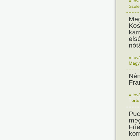
» tov
Szüle
Meg
Kos
kar
els
nót
» tov
Magy
Ném
Fra
» tov
Tört
Puc
meg
Frie
kor