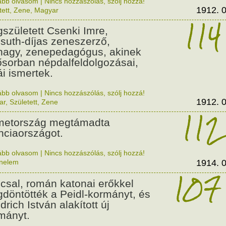
ább olvasom
|
Nincs hozzászólás, szólj hozzá!
1912. 0
tett
,
Zene
,
Magyar
114
született Csenki Imre,
suth-díjas zeneszerző,
nagy, zenepedagógus, akinek
ősorban népdalfeldolgozásai,
ái ismertek.
ább olvasom
|
Nincs hozzászólás, szólj hozzá!
1912. 0
ar
,
Született
,
Zene
112
etország megtámadta
nciaországot.
ább olvasom
|
Nincs hozzászólás, szólj hozzá!
énelem
1914. 0
107
csal, román katonai erőkkel
döntötték a Peidl-kormányt, és
drich István alakított új
mányt.