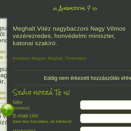
«
Augusztus 7
»
466
született Báthori Erzsébet,
Meghalt Vitéz nagybaczoni Nagy Vilmos
ről rémséges és kegyetlen
vezérezredes, honvédelmi miniszter,
endák éltek.
katonai szakíró.
ább olvasom
|
Nincs hozzászólás, szólj hozzá!
1560. 0
ar
,
Nő
,
Történelem
Irodalom
,
Magyar
,
Meghalt
,
Történelem
201
született Kondor Gusztáv
llagász, matematikus, egyetemi
Eddig nem érkezett hozzászólás ehh
ár, akadémikus.
Szólj hozzá Te is!
ább olvasom
|
Nincs hozzászólás, szólj hozzá!
1825. 0
tett
,
Technika
,
Magyar
150
Név
(kötelező)
született Mata Hari, a híres
ő világháborús táncosnő,
E-mail cím:
tizán és kém.
(nem lesz közzétéve, de kötelező)