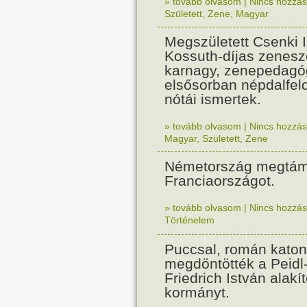
» tovább olvasom
|
Nincs hozzász
Született
,
Zene
,
Magyar
Megszületett Csenki 
Kossuth-díjas zenesz
karnagy, zenepedagó
elsősorban népdalfel
nótái ismertek.
» tovább olvasom
|
Nincs hozzász
Magyar
,
Született
,
Zene
Németország megtám
Franciaországot.
» tovább olvasom
|
Nincs hozzász
Történelem
Puccsal, román katon
megdöntötték a Peidl
Friedrich István alakít
kormányt.