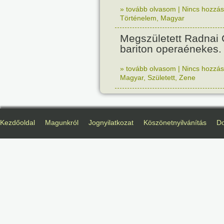
» tovább olvasom
|
Nincs hozzász
Történelem
,
Magyar
Megszületett Radnai
bariton operaénekes.
» tovább olvasom
|
Nincs hozzász
Magyar
,
Született
,
Zene
Kezdőoldal
Magunkról
Jognyilatkozat
Köszönetnyilvánítás
D