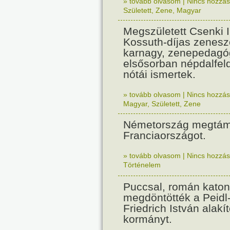
» tovább olvasom
|
Nincs hozzász
Született
,
Zene
,
Magyar
Megszületett Csenki 
Kossuth-díjas zenesz
karnagy, zenepedagó
elsősorban népdalfel
nótái ismertek.
» tovább olvasom
|
Nincs hozzász
Magyar
,
Született
,
Zene
Németország megtám
Franciaországot.
» tovább olvasom
|
Nincs hozzász
Történelem
Puccsal, román katon
megdöntötték a Peidl
Friedrich István alakít
kormányt.