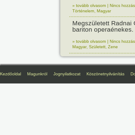
» tovább olvasom
|
Nincs hozzász
Történelem
,
Magyar
Megszületett Radnai
bariton operaénekes.
» tovább olvasom
|
Nincs hozzász
Magyar
,
Született
,
Zene
Kezdőoldal
Magunkról
Jognyilatkozat
Köszönetnyilvánítás
D