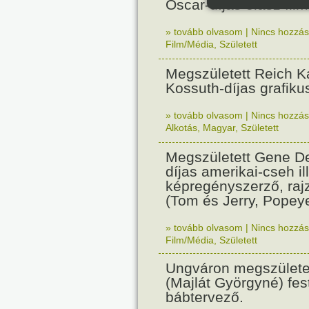
Oscar-díjas olasz fil
» tovább olvasom
|
Nincs hozzász
Film/Média
,
Született
Megszületett Reich Ká
Kossuth-díjas grafik
» tovább olvasom
|
Nincs hozzász
Alkotás
,
Magyar
,
Született
Megszületett Gene De
díjas amerikai-cseh ill
képregényszerző, raj
(Tom és Jerry, Popeye
» tovább olvasom
|
Nincs hozzász
Film/Média
,
Született
Ungváron megszületet
(Majlát Györgyné) fest
bábtervező.