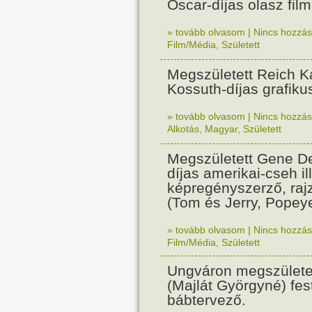
Oscar-díjas olasz fil
» tovább olvasom
|
Nincs hozzász
Film/Média
,
Született
Megszületett Reich Ká
Kossuth-díjas grafik
» tovább olvasom
|
Nincs hozzász
Alkotás
,
Magyar
,
Született
Megszületett Gene De
díjas amerikai-cseh ill
képregényszerző, raj
(Tom és Jerry, Popeye
» tovább olvasom
|
Nincs hozzász
Film/Média
,
Született
Ungváron megszületet
(Majlát Györgyné) fest
bábtervező.