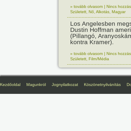
» tovább olvasom
|
Nincs hozzász
Született
,
Nő
,
Alkotás
,
Magyar
Los Angelesben megs
Dustin Hoffman ameri
(Pillangó, Aranyoská
kontra Kramer).
» tovább olvasom
|
Nincs hozzász
Született
,
Film/Média
Kezdőoldal
Magunkról
Jognyilatkozat
Köszönetnyilvánítás
D