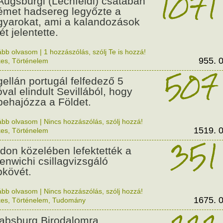
1071
Augsburgi (Lechfeldi) csatában
émet hadsereg legyőzte a
yarokat, ami a kalandozások
t jelentette.
ább olvasom
|
1 hozzászólás, szólj Te is hozzá!
955. 0
kes
,
Történelem
507
ellán portugál felfedező 5
óval elindult Sevillából, hogy
behajózza a Földet.
ább olvasom
|
Nincs hozzászólás, szólj hozzá!
1519. 0
kes
,
Történelem
351
don közelében lefektették a
enwichi csillagvizsgáló
pkövét.
ább olvasom
|
Nincs hozzászólás, szólj hozzá!
1675. 0
kes
,
Történelem
,
Tudomány
absburg Birodalomra