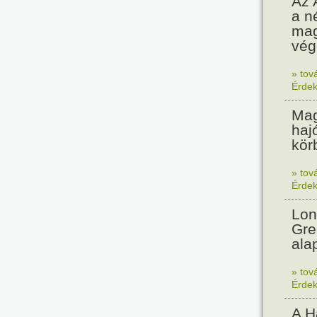
Az 
a n
mag
végé
» tov
Érde
Mag
haj
kör
» tov
Érde
Lon
Gre
ala
» tov
Érde
A H