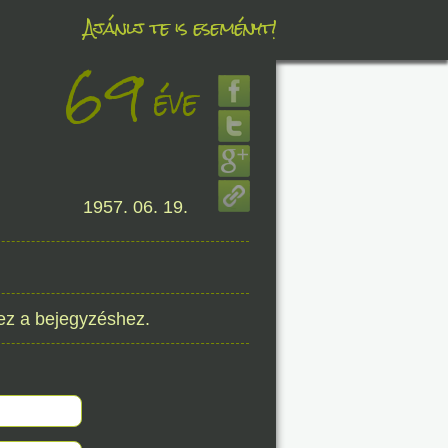
Ajánlj te is eseményt!
69
éve
éve
8. 10.
1957. 06. 19.
éve
8. 10.
ez a bejegyzéshez.
éve
8. 10.