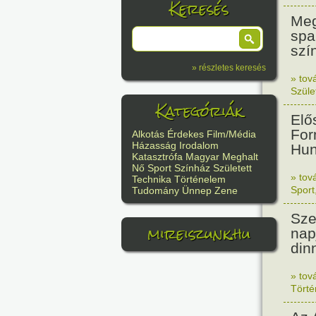
Keresés
Meg
spa
szí
» részletes keresés
» tov
Szüle
Kategóriák
Elő
For
Alkotás
Érdekes
Film/Média
Házasság
Irodalom
Hun
Katasztrófa
Magyar
Meghalt
Nő
Sport
Színház
Született
» tov
Technika
Történelem
Sport
Tudomány
Ünnep
Zene
Sze
mireiszunk.hu
nap
din
» tov
Tört