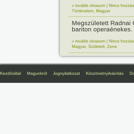
» tovább olvasom
|
Nincs hozzász
Történelem
,
Magyar
Megszületett Radnai
bariton operaénekes.
» tovább olvasom
|
Nincs hozzász
Magyar
,
Született
,
Zene
Kezdőoldal
Magunkról
Jognyilatkozat
Köszönetnyilvánítás
D