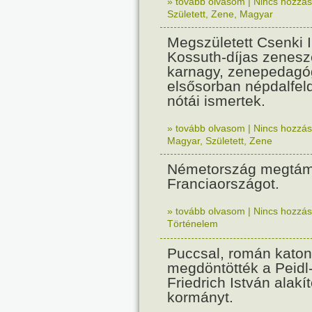
» tovább olvasom
|
Nincs hozzász
Született
,
Zene
,
Magyar
Megszületett Csenki 
Kossuth-díjas zenesz
karnagy, zenepedagó
elsősorban népdalfel
nótái ismertek.
» tovább olvasom
|
Nincs hozzász
Magyar
,
Született
,
Zene
Németország megtám
Franciaországot.
» tovább olvasom
|
Nincs hozzász
Történelem
Puccsal, román katon
megdöntötték a Peidl
Friedrich István alakít
kormányt.