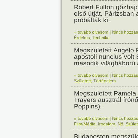
Robert Fulton gőzhaj
első útját. Párizsban
próbálták ki.
» tovább olvasom
|
Nincs hozzász
Érdekes
,
Technika
Megszületett Angelo R
apostoli nuncius volt
második világháború a
» tovább olvasom
|
Nincs hozzász
Született
,
Történelem
Megszületett Pamela
Travers ausztrál írón
Poppins).
» tovább olvasom
|
Nincs hozzász
Film/Média
,
Irodalom
,
Nő
,
Szület
Budapesten megszület