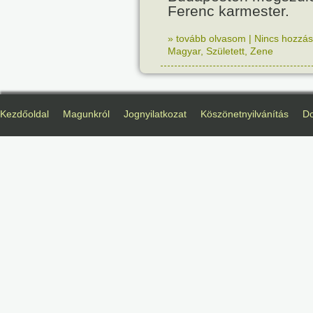
Ferenc karmester.
» tovább olvasom
|
Nincs hozzász
Magyar
,
Született
,
Zene
Kezdőoldal
Magunkról
Jognyilatkozat
Köszönetnyilvánítás
D