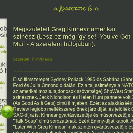
«
Augusztus 6
»
81
obták az első atombombát
Megszületett Greg Kinnear amerikai
osimára.
színész (Lesz ez még így se!, You've Got
Mail - A szerelem hálójában).
ább olvasom
|
Nincs hozzászólás, szólj hozzá!
énelem
1945. 0
48
Született
,
Film/Média
ukleáris fegyverek betiltásáért
yó harc világnapja
Első filmszerepét Sydney Pollack 1995-ös Sabrina (Sabri
ább olvasom
|
Nincs hozzászólás, szólj hozzá!
Ford és Julia Ormond oldalán. Ez a teljesítménye a NATO 
p
1978. 0
145
az amerikai mozitulajdonosok szövetsége) ShoWest Star 
színésznek. Jack Nicholson és Helen Hunt partnere volt
született Sir Alexander
(As Good As It Gets) című filmjében. Ezért az alakításáé
ming, Nobel-díjas angol orvos, a
Review legjobb mellékszereplőnek járó díját, és jelölték 
cillin felfedezője.
SAG-díjra is. Kinnear gyártásvezetője és műsorvezetője v
"Talk Soup" című sorozatának. Ezért Emmy-díjat kapott. 
ább olvasom
|
1 hozzászólás, szólj Te is hozzá!
"Later With Greg Kinnear"-nak szintén gyártásvezetője és
1881. 0
tett
,
Alkotás
rokon; Katonák voltunk; A szexfüggő; A csábítás elmélet