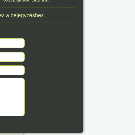
éve
ez a bejegyzéshez.
8. 06.
éve
8. 06.
éve
8. 06.