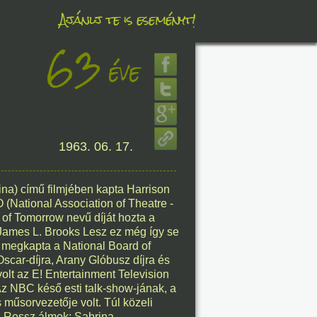
Ajánlj te is eseményt!
63
éve
éve
8. 06.
1963. 06. 17.
éve
na) című filmjében kapta Harrison
(National Association of Theatre -
8. 06.
of Tomorrow nevű díját hozta a
 James L. Brooks Lesz ez még így se
éve
rt megkapta a National Board of
Oscar-díjra, Arany Glóbusz díjra és
olt az E! Entertainment Television
Az NBC késő esti talk-show-jának, a
 műsorvezetője volt. Túl közeli
8. 06.
e; Rossz álmok; Sabrina