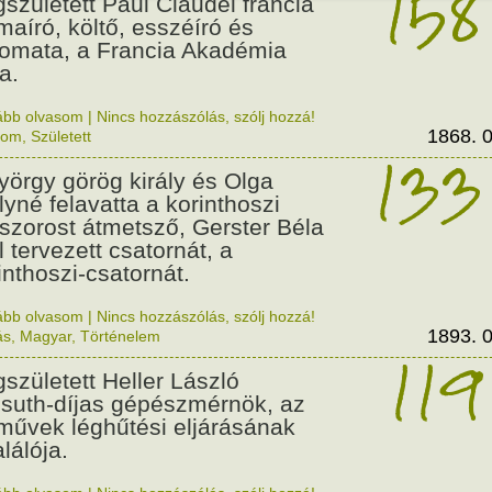
158
született Paul Claudel francia
maíró, költő, esszéíró és
lomata, a Francia Akadémia
a.
ább olvasom
|
Nincs hozzászólás, szólj hozzá!
1868. 0
lom
,
Született
133
György görög király és Olga
ályné felavatta a korinthoszi
dszorost átmetsző, Gerster Béla
l tervezett csatornát, a
inthoszi-csatornát.
ább olvasom
|
Nincs hozzászólás, szólj hozzá!
1893. 0
ás
,
Magyar
,
Történelem
119
született Heller László
suth-díjas gépészmérnök, az
művek léghűtési eljárásának
alálója.