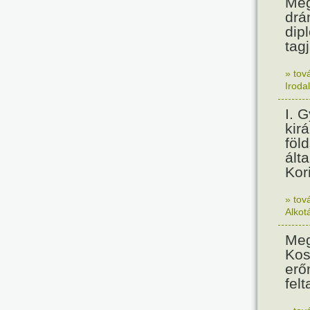
Meg
drá
dip
tagj
» tov
Iroda
I. 
kir
föl
álta
Kor
» tov
Alkot
Meg
Kos
erő
felt