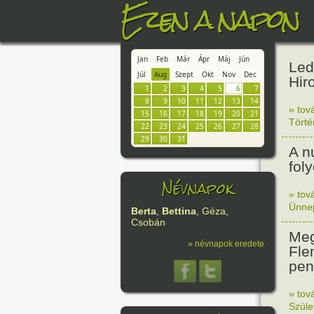
Ezen a napon
Jan
Feb
Már
Ápr
Máj
Jún
Led
Júl
Aug
Szept
Okt
Nov
Dec
Hir
1
2
3
4
5
6
7
8
9
10
11
12
13
14
» tov
15
16
17
18
19
20
21
Tört
22
23
24
25
26
27
28
29
30
31
A n
fol
Névnapok
» tov
Ünne
Berta
,
Bettina
, Géza,
Csobán
Meg
» névnapok eredete
Fle
peni
» tov
Szüle