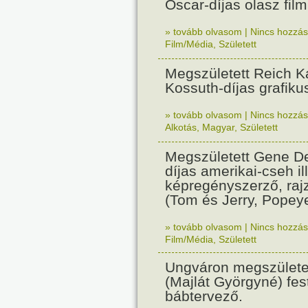
Oscar-díjas olasz fil
» tovább olvasom
|
Nincs hozzász
Film/Média
,
Született
Megszületett Reich Ká
Kossuth-díjas grafik
» tovább olvasom
|
Nincs hozzász
Alkotás
,
Magyar
,
Született
Megszületett Gene De
díjas amerikai-cseh ill
képregényszerző, raj
(Tom és Jerry, Popeye
» tovább olvasom
|
Nincs hozzász
Film/Média
,
Született
Ungváron megszületet
(Majlát Györgyné) fest
bábtervező.