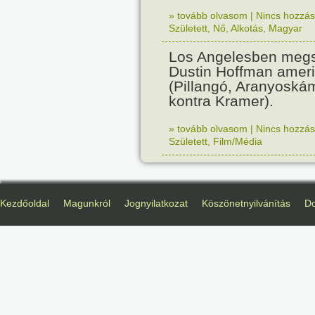
» tovább olvasom
|
Nincs hozzász
Született
,
Nő
,
Alkotás
,
Magyar
Los Angelesben megs
Dustin Hoffman ameri
(Pillangó, Aranyoská
kontra Kramer).
» tovább olvasom
|
Nincs hozzász
Született
,
Film/Média
Kezdőoldal
Magunkról
Jognyilatkozat
Köszönetnyilvánítás
D