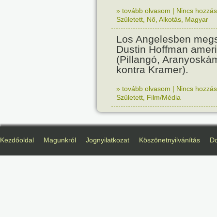
» tovább olvasom
|
Nincs hozzász
Született
,
Nő
,
Alkotás
,
Magyar
Los Angelesben megs
Dustin Hoffman ameri
(Pillangó, Aranyoská
kontra Kramer).
» tovább olvasom
|
Nincs hozzász
Született
,
Film/Média
Kezdőoldal
Magunkról
Jognyilatkozat
Köszönetnyilvánítás
D