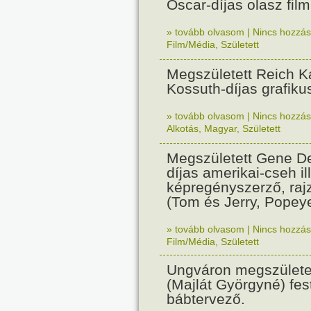
Oscar-díjas olasz fil
» tovább olvasom
|
Nincs hozzász
Film/Média
,
Született
Megszületett Reich Ká
Kossuth-díjas grafik
» tovább olvasom
|
Nincs hozzász
Alkotás
,
Magyar
,
Született
Megszületett Gene De
díjas amerikai-cseh ill
képregényszerző, raj
(Tom és Jerry, Popeye
» tovább olvasom
|
Nincs hozzász
Film/Média
,
Született
Ungváron megszületet
(Majlát Györgyné) fest
bábtervező.