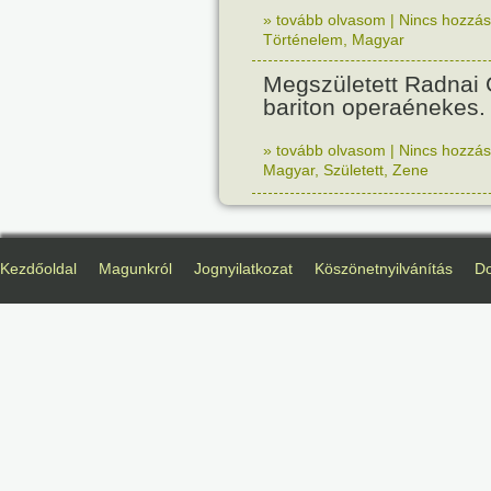
» tovább olvasom
|
Nincs hozzász
Történelem
,
Magyar
Megszületett Radnai
bariton operaénekes.
» tovább olvasom
|
Nincs hozzász
Magyar
,
Született
,
Zene
Kezdőoldal
Magunkról
Jognyilatkozat
Köszönetnyilvánítás
D