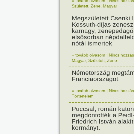
» tovább olvasom
|
Nincs hozzász
Született
,
Zene
,
Magyar
Megszületett Csenki 
Kossuth-díjas zenesz
karnagy, zenepedagó
elsősorban népdalfel
nótái ismertek.
» tovább olvasom
|
Nincs hozzász
Magyar
,
Született
,
Zene
Németország megtám
Franciaországot.
» tovább olvasom
|
Nincs hozzász
Történelem
Puccsal, román katon
megdöntötték a Peidl
Friedrich István alakít
kormányt.