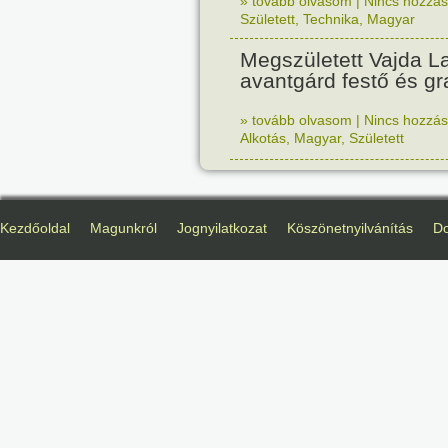
» tovább olvasom
|
Nincs hozzász
Született
,
Technika
,
Magyar
Megszületett Vajda La
avantgárd festő és gr
» tovább olvasom
|
Nincs hozzász
Alkotás
,
Magyar
,
Született
Kezdőoldal
Magunkról
Jognyilatkozat
Köszönetnyilvánítás
D