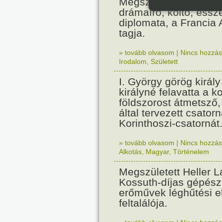
Megszületett Paul Cla
drámaíró, költő, essz
diplomata, a Francia
tagja.
» tovább olvasom
|
Nincs hozzász
Irodalom
,
Született
I. György görög királ
királyné felavatta a k
földszorost átmetsző,
által tervezett csatorn
Korinthoszi-csatornát
» tovább olvasom
|
Nincs hozzász
Alkotás
,
Magyar
,
Történelem
Megszületett Heller L
Kossuth-díjas gépés
erőművek léghűtési e
feltalálója.