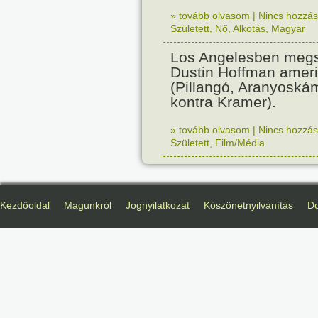
» tovább olvasom
|
Nincs hozzász
Született
,
Nő
,
Alkotás
,
Magyar
Los Angelesben megs
Dustin Hoffman ameri
(Pillangó, Aranyoská
kontra Kramer).
» tovább olvasom
|
Nincs hozzász
Született
,
Film/Média
Kezdőoldal
Magunkról
Jognyilatkozat
Köszönetnyilvánítás
D