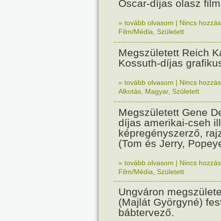
Oscar-díjas olasz fil
» tovább olvasom
|
Nincs hozzász
Film/Média
,
Született
Megszületett Reich Ká
Kossuth-díjas grafik
» tovább olvasom
|
Nincs hozzász
Alkotás
,
Magyar
,
Született
Megszületett Gene De
díjas amerikai-cseh ill
képregényszerző, raj
(Tom és Jerry, Popeye
» tovább olvasom
|
Nincs hozzász
Film/Média
,
Született
Ungváron megszületet
(Majlát Györgyné) fest
bábtervező.