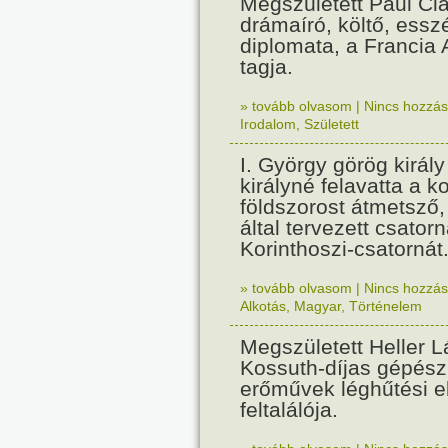
Megszületett Paul Cla
drámaíró, költő, essz
diplomata, a Francia
tagja.
» tovább olvasom
|
Nincs hozzász
Irodalom
,
Született
I. György görög királ
királyné felavatta a k
földszorost átmetsző,
által tervezett csatorn
Korinthoszi-csatornát
» tovább olvasom
|
Nincs hozzász
Alkotás
,
Magyar
,
Történelem
Megszületett Heller L
Kossuth-díjas gépés
erőművek léghűtési e
feltalálója.