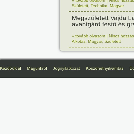
» tovább olvasom
|
Nincs hozzász
Született
,
Technika
,
Magyar
Megszületett Vajda La
avantgárd festő és gr
» tovább olvasom
|
Nincs hozzász
Alkotás
,
Magyar
,
Született
Kezdőoldal
Magunkról
Jognyilatkozat
Köszönetnyilvánítás
D