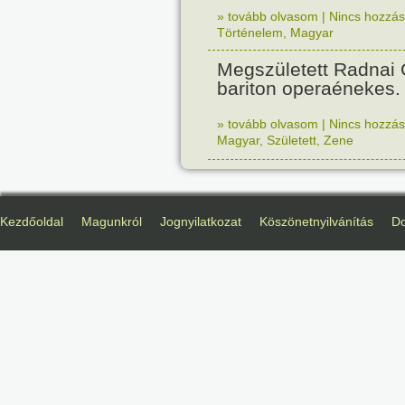
» tovább olvasom
|
Nincs hozzász
Történelem
,
Magyar
Megszületett Radnai
bariton operaénekes.
» tovább olvasom
|
Nincs hozzász
Magyar
,
Született
,
Zene
Kezdőoldal
Magunkról
Jognyilatkozat
Köszönetnyilvánítás
D