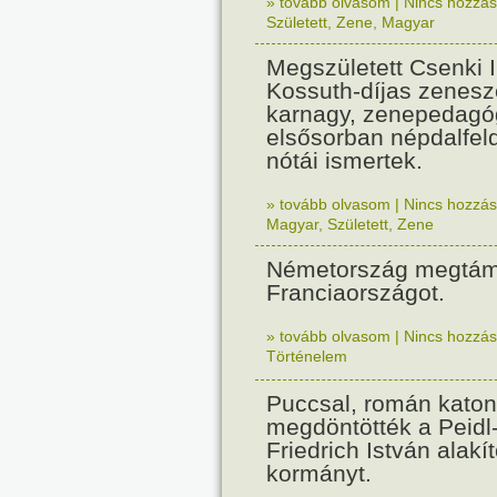
» tovább olvasom
|
Nincs hozzász
Született
,
Zene
,
Magyar
Megszületett Csenki 
Kossuth-díjas zenesz
karnagy, zenepedagó
elsősorban népdalfel
nótái ismertek.
» tovább olvasom
|
Nincs hozzász
Magyar
,
Született
,
Zene
Németország megtám
Franciaországot.
» tovább olvasom
|
Nincs hozzász
Történelem
Puccsal, román katon
megdöntötték a Peidl
Friedrich István alakít
kormányt.