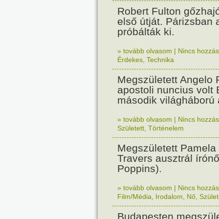
Robert Fulton gőzhaj
első útját. Párizsban
próbálták ki.
» tovább olvasom
|
Nincs hozzász
Érdekes
,
Technika
Megszületett Angelo R
apostoli nuncius volt
második világháború a
» tovább olvasom
|
Nincs hozzász
Született
,
Történelem
Megszületett Pamela
Travers ausztrál írón
Poppins).
» tovább olvasom
|
Nincs hozzász
Film/Média
,
Irodalom
,
Nő
,
Szület
Budapesten megszület