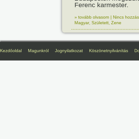
Ferenc karmester.
» tovább olvasom
|
Nincs hozzász
Magyar
,
Született
,
Zene
Kezdőoldal
Magunkról
Jognyilatkozat
Köszönetnyilvánítás
D