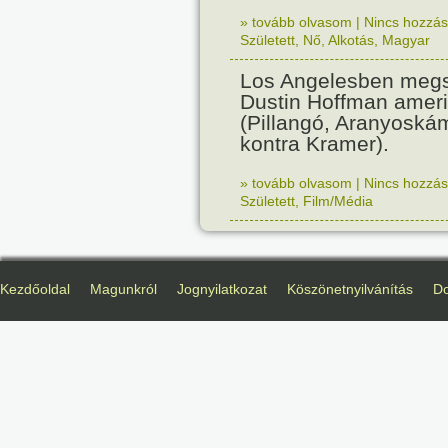
» tovább olvasom
|
Nincs hozzász
Született
,
Nő
,
Alkotás
,
Magyar
Los Angelesben megs
Dustin Hoffman ameri
(Pillangó, Aranyoská
kontra Kramer).
» tovább olvasom
|
Nincs hozzász
Született
,
Film/Média
Kezdőoldal
Magunkról
Jognyilatkozat
Köszönetnyilvánítás
D