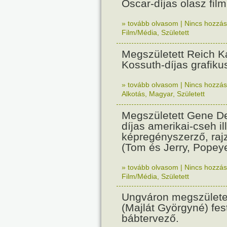
Oscar-díjas olasz fil
» tovább olvasom
|
Nincs hozzász
Film/Média
,
Született
Megszületett Reich Ká
Kossuth-díjas grafik
» tovább olvasom
|
Nincs hozzász
Alkotás
,
Magyar
,
Született
Megszületett Gene De
díjas amerikai-cseh ill
képregényszerző, raj
(Tom és Jerry, Popeye
» tovább olvasom
|
Nincs hozzász
Film/Média
,
Született
Ungváron megszületet
(Majlát Györgyné) fest
bábtervező.