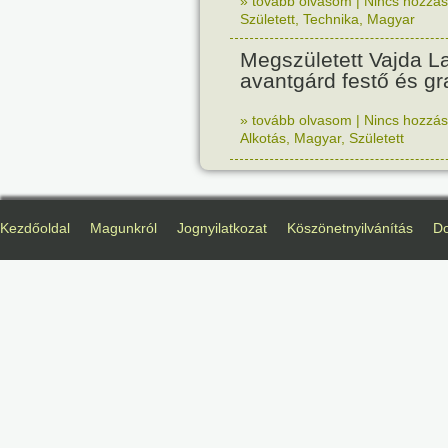
» tovább olvasom
|
Nincs hozzász
Született
,
Technika
,
Magyar
Megszületett Vajda La
avantgárd festő és gr
» tovább olvasom
|
Nincs hozzász
Alkotás
,
Magyar
,
Született
Kezdőoldal
Magunkról
Jognyilatkozat
Köszönetnyilvánítás
D