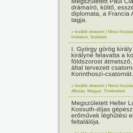
Megszületett Paul Cla
drámaíró, költő, essz
diplomata, a Francia
tagja.
» tovább olvasom
|
Nincs hozzász
Irodalom
,
Született
I. György görög királ
királyné felavatta a k
földszorost átmetsző,
által tervezett csatorn
Korinthoszi-csatornát
» tovább olvasom
|
Nincs hozzász
Alkotás
,
Magyar
,
Történelem
Megszületett Heller L
Kossuth-díjas gépés
erőművek léghűtési e
feltalálója.