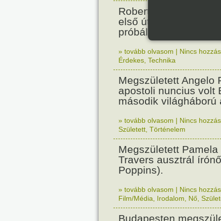
Robert Fulton gőzhaj
első útját. Párizsban
próbálták ki.
» tovább olvasom
|
Nincs hozzász
Érdekes
,
Technika
Megszületett Angelo R
apostoli nuncius volt
második világháború a
» tovább olvasom
|
Nincs hozzász
Született
,
Történelem
Megszületett Pamela
Travers ausztrál írón
Poppins).
» tovább olvasom
|
Nincs hozzász
Film/Média
,
Irodalom
,
Nő
,
Szület
Budapesten megszület