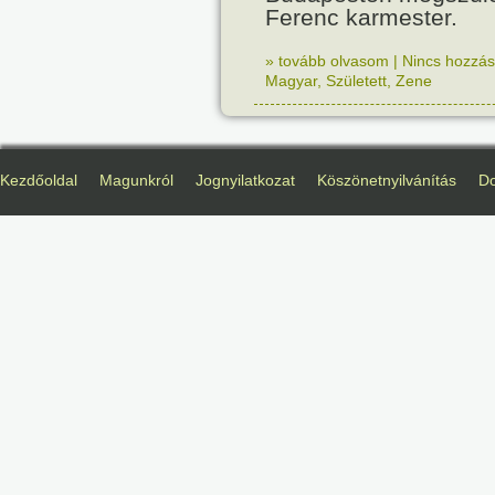
Ferenc karmester.
» tovább olvasom
|
Nincs hozzász
Magyar
,
Született
,
Zene
Kezdőoldal
Magunkról
Jognyilatkozat
Köszönetnyilvánítás
D