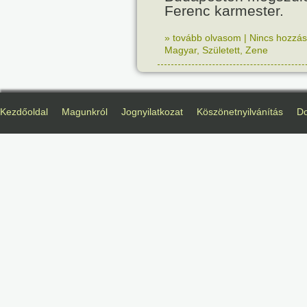
Ferenc karmester.
» tovább olvasom
|
Nincs hozzász
Magyar
,
Született
,
Zene
Kezdőoldal
Magunkról
Jognyilatkozat
Köszönetnyilvánítás
D