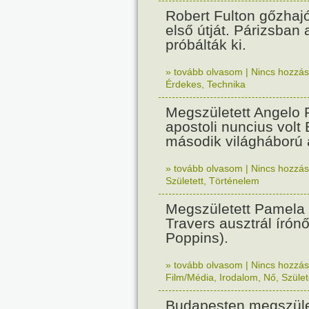
Robert Fulton gőzhaj
első útját. Párizsban
próbálták ki.
» tovább olvasom
|
Nincs hozzász
Érdekes
,
Technika
Megszületett Angelo R
apostoli nuncius volt
második világháború a
» tovább olvasom
|
Nincs hozzász
Született
,
Történelem
Megszületett Pamela
Travers ausztrál írón
Poppins).
» tovább olvasom
|
Nincs hozzász
Film/Média
,
Irodalom
,
Nő
,
Szület
Budapesten megszület