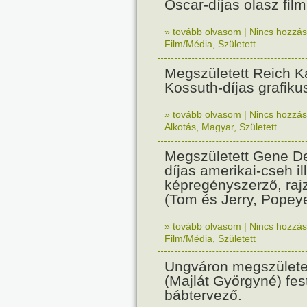
Oscar-díjas olasz fil
» tovább olvasom
|
Nincs hozzász
Film/Média
,
Született
Megszületett Reich Ká
Kossuth-díjas grafik
» tovább olvasom
|
Nincs hozzász
Alkotás
,
Magyar
,
Született
Megszületett Gene De
díjas amerikai-cseh ill
képregényszerző, raj
(Tom és Jerry, Popeye
» tovább olvasom
|
Nincs hozzász
Film/Média
,
Született
Ungváron megszületet
(Majlát Györgyné) fest
bábtervező.