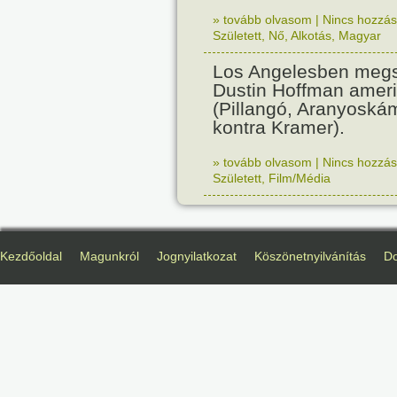
» tovább olvasom
|
Nincs hozzász
Született
,
Nő
,
Alkotás
,
Magyar
Los Angelesben megs
Dustin Hoffman ameri
(Pillangó, Aranyoská
kontra Kramer).
» tovább olvasom
|
Nincs hozzász
Született
,
Film/Média
Kezdőoldal
Magunkról
Jognyilatkozat
Köszönetnyilvánítás
D