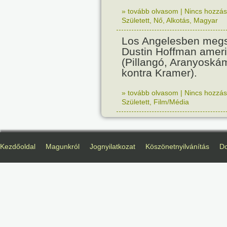
» tovább olvasom
|
Nincs hozzász
Született
,
Nő
,
Alkotás
,
Magyar
Los Angelesben megs
Dustin Hoffman ameri
(Pillangó, Aranyoská
kontra Kramer).
» tovább olvasom
|
Nincs hozzász
Született
,
Film/Média
Kezdőoldal
Magunkról
Jognyilatkozat
Köszönetnyilvánítás
D