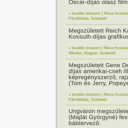
Oscar-díjas olasz fil
» tovább olvasom
|
Nincs hozzász
Film/Média
,
Született
Megszületett Reich Ká
Kossuth-díjas grafik
» tovább olvasom
|
Nincs hozzász
Alkotás
,
Magyar
,
Született
Megszületett Gene De
díjas amerikai-cseh ill
képregényszerző, raj
(Tom és Jerry, Popeye
» tovább olvasom
|
Nincs hozzász
Film/Média
,
Született
Ungváron megszületet
(Majlát Györgyné) fest
bábtervező.