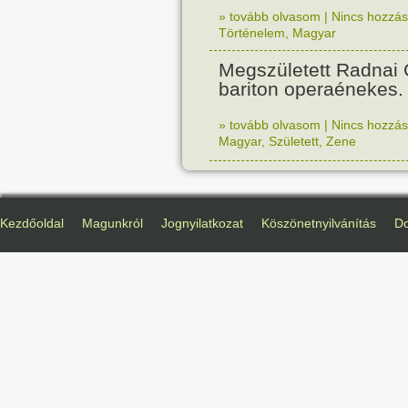
» tovább olvasom
|
Nincs hozzász
Történelem
,
Magyar
Megszületett Radnai
bariton operaénekes.
» tovább olvasom
|
Nincs hozzász
Magyar
,
Született
,
Zene
Kezdőoldal
Magunkról
Jognyilatkozat
Köszönetnyilvánítás
D