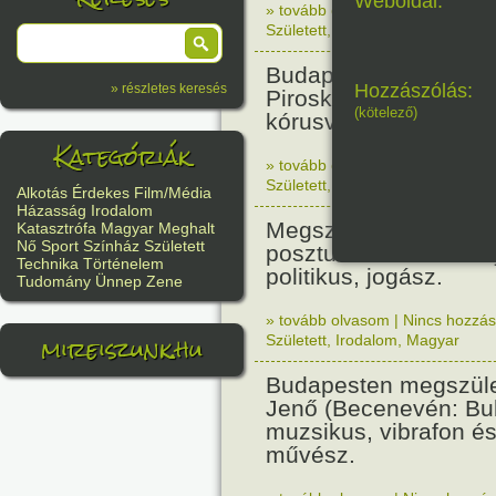
Weboldal:
» tovább olvasom
|
Nincs hozzász
Született
,
Történelem
,
Nő
Budapesten megszüle
Hozzászólás:
» részletes keresés
Piroska zenetanárnő,
(kötelező)
kórusvezető.
Kategóriák
» tovább olvasom
|
Nincs hozzász
Született
,
Nő
,
Zene
,
Magyar
Alkotás
Érdekes
Film/Média
Házasság
Irodalom
Megszületett Bibó Ist
Katasztrófa
Magyar
Meghalt
Nő
Sport
Színház
Született
posztumusz Széchenyi
Technika
Történelem
politikus, jogász.
Tudomány
Ünnep
Zene
» tovább olvasom
|
Nincs hozzász
mireiszunk.hu
Született
,
Irodalom
,
Magyar
Budapesten megszüle
Jenő (Becenevén: Bub
muzsikus, vibrafon és
művész.