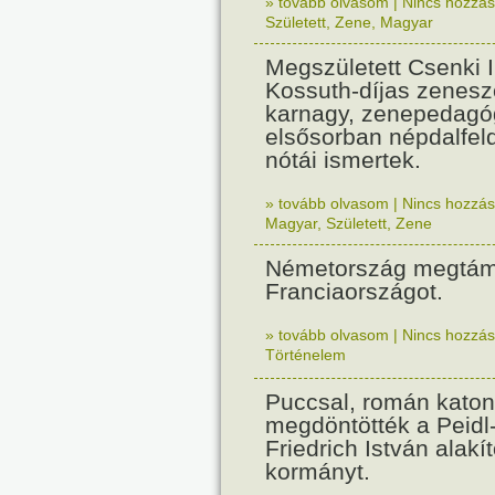
» tovább olvasom
|
Nincs hozzász
Született
,
Zene
,
Magyar
Megszületett Csenki 
Kossuth-díjas zenesz
karnagy, zenepedagó
elsősorban népdalfel
nótái ismertek.
» tovább olvasom
|
Nincs hozzász
Magyar
,
Született
,
Zene
Németország megtám
Franciaországot.
» tovább olvasom
|
Nincs hozzász
Történelem
Puccsal, román katon
megdöntötték a Peidl
Friedrich István alakít
kormányt.