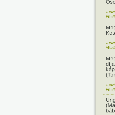
Osc
» tov
Film/
Meg
Kos
» tov
Alkot
Meg
díja
kép
(To
» tov
Film/
Ung
(Ma
báb