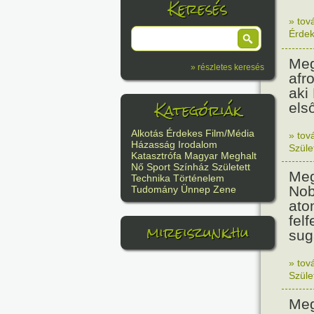
Keresés
» tov
Érde
Meg
» részletes keresés
afr
aki
Kategóriák
els
Alkotás
Érdekes
Film/Média
» tov
Házasság
Irodalom
Szüle
Katasztrófa
Magyar
Meghalt
Nő
Sport
Színház
Született
Meg
Technika
Történelem
Nob
Tudomány
Ünnep
Zene
ato
felf
mireiszunk.hu
sug
» tov
Szüle
Meg