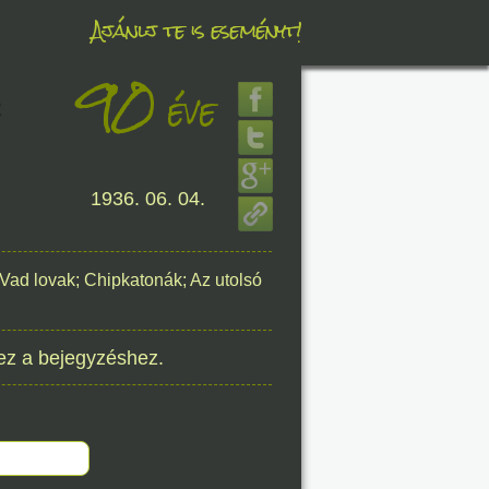
Ajánlj te is eseményt!
90
éve
éve
z
1936. 06. 04.
8. 08.
éve
 Vad lovak; Chipkatonák; Az utolsó
ez a bejegyzéshez.
8. 08.
éve