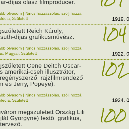
ar-díjas olasz filmproducer.
ább olvasom
|
Nincs hozzászólás, szólj hozzá!
Média
,
Született
1919. 0
104
született Reich Károly,
suth-díjas grafikusművész.
ább olvasom
|
Nincs hozzászólás, szólj hozzá!
ás
,
Magyar
,
Született
1922. 0
102
született Gene Deitch Oscar-
s amerikai-cseh illusztrátor,
regényszerző, rajzfilmrendező
m és Jerry, Popeye).
ább olvasom
|
Nincs hozzászólás, szólj hozzá!
1924. 0
Média
,
Született
100
váron megszületett Ország Lili
jlát Györgyné) festő, grafikus,
tervező.