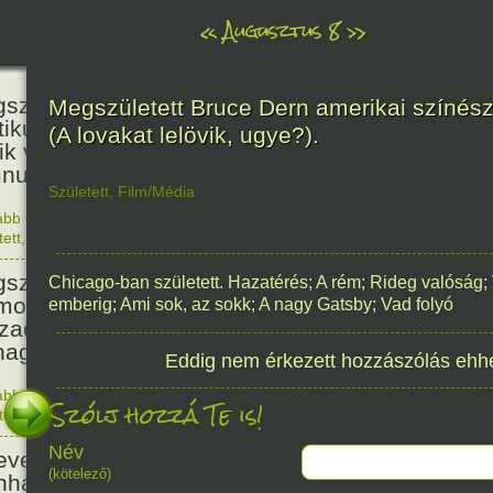
«
Augusztus 8
»
236
született Kölcsey Ferenc költő,
Megszületett Bruce Dern amerikai színés
itikus, akadémikus, a reformkor
(A lovakat lelövik, ugye?).
ik vezéregyénisége, a nemzeti
nusz költője.
Született
,
Film/Média
ább olvasom
|
1 hozzászólás, szólj Te is hozzá!
1790. 0
tett
,
Történelem
,
Zene
,
Magyar
336
született Mikes Kelemen
Chicago-ban született. Hazatérés; A rém; Rideg valóság;
oáríró, műfordító, a XVIII.
emberig; Ami sok, az sokk; A nagy Gatsby; Vad folyó
zadi magyar prózairodalom
nagyobb alakja.
Eddig nem érkezett hozzászólás ehh
ább olvasom
|
1 hozzászólás, szólj Te is hozzá!
Szólj hozzá Te is!
1690. 0
tett
,
Történelem
,
Irodalom
,
Magyar
186
Név
evezték a Pesti Magyar
(kötelező)
nházat Nemzeti Színháznak.