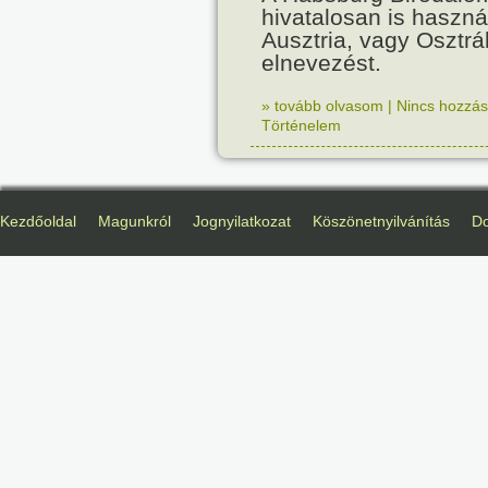
hivatalosan is haszná
Ausztria, vagy Osztr
elnevezést.
» tovább olvasom
|
Nincs hozzász
Történelem
Kezdőoldal
Magunkról
Jognyilatkozat
Köszönetnyilvánítás
D