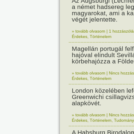
Az Augsburgi (Lechfe
a német hadsereg leg
magyarokat, ami a k
végét jelentette.
» tovább olvasom
|
1 hozzászólás
Érdekes
,
Történelem
Magellán portugál fel
hajóval elindult Sevil
körbehajózza a Földe
» tovább olvasom
|
Nincs hozzász
Érdekes
,
Történelem
London közelében lef
Greenwichi csillagviz
alapkövét.
» tovább olvasom
|
Nincs hozzász
Érdekes
,
Történelem
,
Tudomány
A Habsburg Birodalo