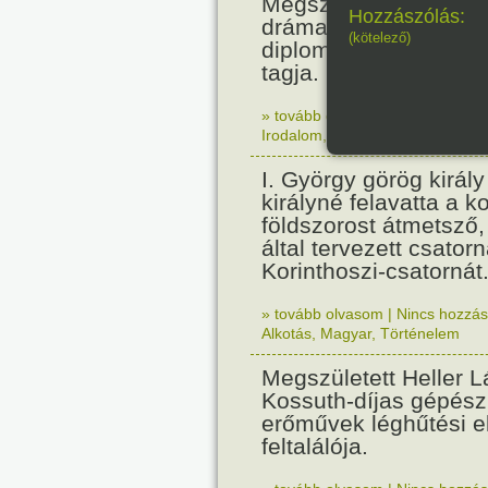
Megszületett Paul Cla
Hozzászólás:
drámaíró, költő, essz
(kötelező)
diplomata, a Francia
tagja.
» tovább olvasom
|
Nincs hozzász
Irodalom
,
Született
I. György görög királ
királyné felavatta a k
földszorost átmetsző,
által tervezett csatorn
Korinthoszi-csatornát
» tovább olvasom
|
Nincs hozzász
Alkotás
,
Magyar
,
Történelem
Megszületett Heller L
Kossuth-díjas gépés
erőművek léghűtési e
feltalálója.