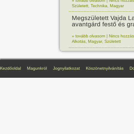
» tovább olvasom
|
Nincs hozzász
Született
,
Technika
,
Magyar
Megszületett Vajda La
avantgárd festő és gr
» tovább olvasom
|
Nincs hozzász
Alkotás
,
Magyar
,
Született
Kezdőoldal
Magunkról
Jognyilatkozat
Köszönetnyilvánítás
D