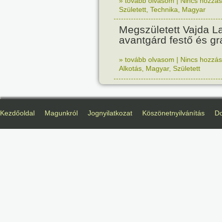
» tovább olvasom
|
Nincs hozzász
Született
,
Technika
,
Magyar
Megszületett Vajda La
avantgárd festő és gr
» tovább olvasom
|
Nincs hozzász
Alkotás
,
Magyar
,
Született
Kezdőoldal
Magunkról
Jognyilatkozat
Köszönetnyilvánítás
D