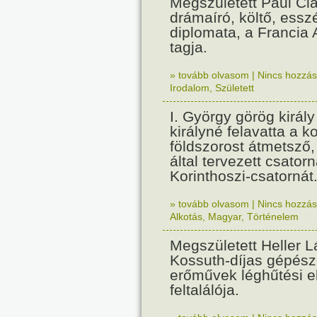
Megszületett Paul Cla
drámaíró, költő, essz
diplomata, a Francia
tagja.
» tovább olvasom
|
Nincs hozzász
Irodalom
,
Született
I. György görög királ
királyné felavatta a k
földszorost átmetsző,
által tervezett csatorn
Korinthoszi-csatornát
» tovább olvasom
|
Nincs hozzász
Alkotás
,
Magyar
,
Történelem
Megszületett Heller L
Kossuth-díjas gépés
erőművek léghűtési e
feltalálója.