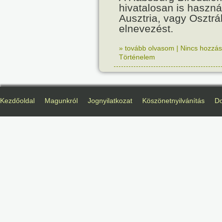
hivatalosan is haszná
Ausztria, vagy Osztr
elnevezést.
» tovább olvasom
|
Nincs hozzász
Történelem
Kezdőoldal
Magunkról
Jognyilatkozat
Köszönetnyilvánítás
D