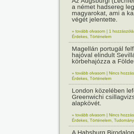
Az Augsburgi (Lechfe
a német hadsereg leg
magyarokat, ami a k
végét jelentette.
» tovább olvasom
|
1 hozzászólás
Érdekes
,
Történelem
Magellán portugál fel
hajóval elindult Sevil
körbehajózza a Földe
» tovább olvasom
|
Nincs hozzász
Érdekes
,
Történelem
London közelében lef
Greenwichi csillagviz
alapkövét.
» tovább olvasom
|
Nincs hozzász
Érdekes
,
Történelem
,
Tudomány
A Habsburg Birodalo