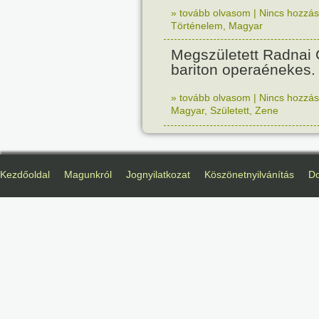
» tovább olvasom
|
Nincs hozzász
Történelem
,
Magyar
Megszületett Radnai
bariton operaénekes.
» tovább olvasom
|
Nincs hozzász
Magyar
,
Született
,
Zene
Kezdőoldal
Magunkról
Jognyilatkozat
Köszönetnyilvánítás
D