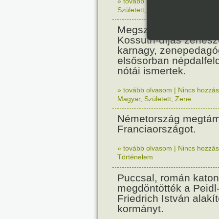
» tovább olvasom
|
Nincs hozzász
Született
,
Zene
,
Magyar
Megszületett Csenki 
Kossuth-díjas zenesz
karnagy, zenepedagó
elsősorban népdalfel
nótái ismertek.
» tovább olvasom
|
Nincs hozzász
Magyar
,
Született
,
Zene
Németország megtám
Franciaországot.
» tovább olvasom
|
Nincs hozzász
Történelem
Puccsal, román katon
megdöntötték a Peidl
Friedrich István alakít
kormányt.