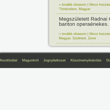
» tovább olvasom
|
Nincs hozzász
Történelem
,
Magyar
Megszületett Radnai
bariton operaénekes.
» tovább olvasom
|
Nincs hozzász
Magyar
,
Született
,
Zene
Kezdőoldal
Magunkról
Jognyilatkozat
Köszönetnyilvánítás
D