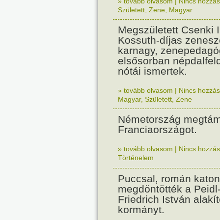
» tovább olvasom
|
Nincs hozzász
Született
,
Zene
,
Magyar
Megszületett Csenki 
Kossuth-díjas zenesz
karnagy, zenepedagó
elsősorban népdalfel
nótái ismertek.
» tovább olvasom
|
Nincs hozzász
Magyar
,
Született
,
Zene
Németország megtám
Franciaországot.
» tovább olvasom
|
Nincs hozzász
Történelem
Puccsal, román katon
megdöntötték a Peidl
Friedrich István alakít
kormányt.