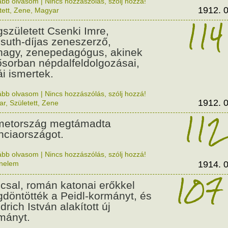
ább olvasom
|
Nincs hozzászólás, szólj hozzá!
1912. 0
tett
,
Zene
,
Magyar
114
született Csenki Imre,
suth-díjas zeneszerző,
nagy, zenepedagógus, akinek
ősorban népdalfeldolgozásai,
ái ismertek.
ább olvasom
|
Nincs hozzászólás, szólj hozzá!
1912. 0
ar
,
Született
,
Zene
112
etország megtámadta
nciaországot.
ább olvasom
|
Nincs hozzászólás, szólj hozzá!
énelem
1914. 0
107
csal, román katonai erőkkel
döntötték a Peidl-kormányt, és
drich István alakított új
mányt.