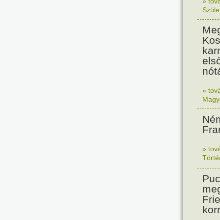
» tov
Szüle
Meg
Kos
kar
els
nót
» tov
Magy
Ném
Fra
» tov
Tört
Puc
meg
Frie
kor