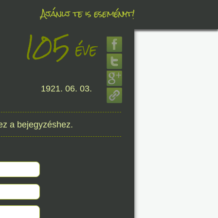
Ajánlj te is eseményt!
105
éve
éve
1921. 06. 03.
8. 07.
éve
ez a bejegyzéshez.
8. 07.
éve