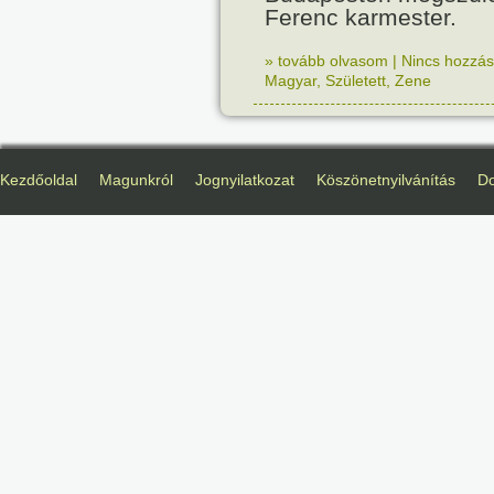
Ferenc karmester.
» tovább olvasom
|
Nincs hozzász
Magyar
,
Született
,
Zene
Kezdőoldal
Magunkról
Jognyilatkozat
Köszönetnyilvánítás
D