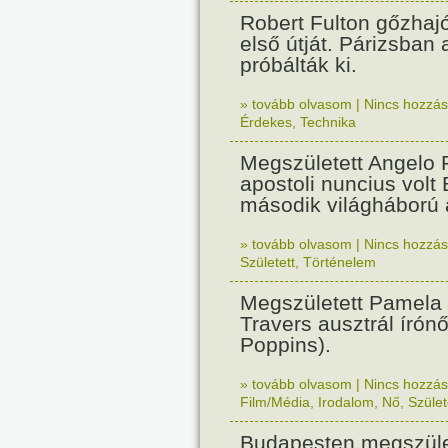
Robert Fulton gőzhaj
első útját. Párizsban
próbálták ki.
» tovább olvasom
|
Nincs hozzász
Érdekes
,
Technika
Megszületett Angelo R
apostoli nuncius volt
második világháború a
» tovább olvasom
|
Nincs hozzász
Született
,
Történelem
Megszületett Pamela
Travers ausztrál írón
Poppins).
» tovább olvasom
|
Nincs hozzász
Film/Média
,
Irodalom
,
Nő
,
Szület
Budapesten megszület