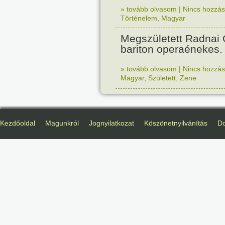
» tovább olvasom
|
Nincs hozzász
Történelem
,
Magyar
Megszületett Radnai
bariton operaénekes.
» tovább olvasom
|
Nincs hozzász
Magyar
,
Született
,
Zene
Kezdőoldal
Magunkról
Jognyilatkozat
Köszönetnyilvánítás
D