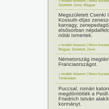
» tovább olvasom
|
Nincs hozzász
Született
,
Zene
,
Magyar
Megszületett Csenki 
Kossuth-díjas zenesz
karnagy, zenepedagó
elsősorban népdalfel
nótái ismertek.
» tovább olvasom
|
Nincs hozzász
Magyar
,
Született
,
Zene
Németország megtám
Franciaországot.
» tovább olvasom
|
Nincs hozzász
Történelem
Puccsal, román katon
megdöntötték a Peidl
Friedrich István alakít
kormányt.