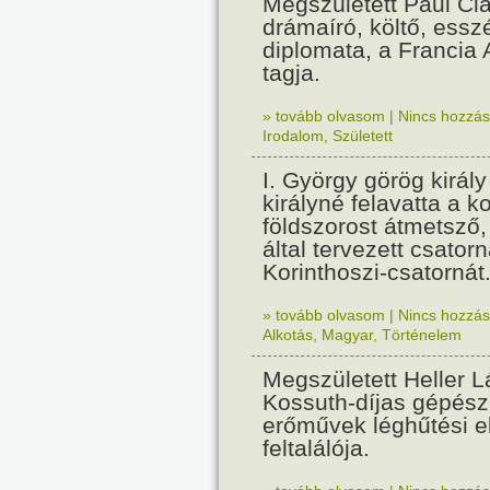
Megszületett Paul Cla
drámaíró, költő, essz
diplomata, a Francia
tagja.
» tovább olvasom
|
Nincs hozzász
Irodalom
,
Született
I. György görög királ
királyné felavatta a k
földszorost átmetsző,
által tervezett csatorn
Korinthoszi-csatornát
» tovább olvasom
|
Nincs hozzász
Alkotás
,
Magyar
,
Történelem
Megszületett Heller L
Kossuth-díjas gépés
erőművek léghűtési e
feltalálója.