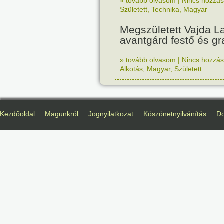
» tovább olvasom
|
Nincs hozzász
Született
,
Technika
,
Magyar
Megszületett Vajda La
avantgárd festő és gr
» tovább olvasom
|
Nincs hozzász
Alkotás
,
Magyar
,
Született
Kezdőoldal
Magunkról
Jognyilatkozat
Köszönetnyilvánítás
D