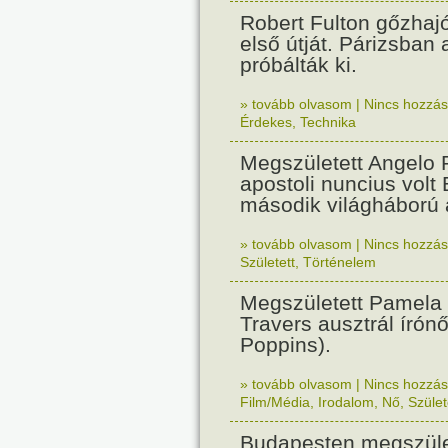
Robert Fulton gőzhaj
első útját. Párizsban
próbálták ki.
» tovább olvasom
|
Nincs hozzász
Érdekes
,
Technika
Megszületett Angelo R
apostoli nuncius volt
második világháború a
» tovább olvasom
|
Nincs hozzász
Született
,
Történelem
Megszületett Pamela
Travers ausztrál írón
Poppins).
» tovább olvasom
|
Nincs hozzász
Film/Média
,
Irodalom
,
Nő
,
Szület
Budapesten megszület