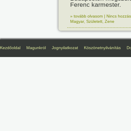
Ferenc karmester.
» tovább olvasom
|
Nincs hozzász
Magyar
,
Született
,
Zene
Kezdőoldal
Magunkról
Jognyilatkozat
Köszönetnyilvánítás
D