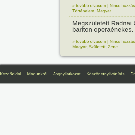
» tovább olvasom
|
Nincs hozzász
Történelem
,
Magyar
Megszületett Radnai
bariton operaénekes.
» tovább olvasom
|
Nincs hozzász
Magyar
,
Született
,
Zene
Kezdőoldal
Magunkról
Jognyilatkozat
Köszönetnyilvánítás
D