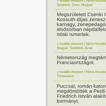
» tovább olvasom
|
Nincs hozzász
Született
,
Zene
,
Magyar
Megszületett Csenki 
Kossuth-díjas zenesz
karnagy, zenepedagó
elsősorban népdalfel
nótái ismertek.
» tovább olvasom
|
Nincs hozzász
Magyar
,
Született
,
Zene
Németország megtám
Franciaországot.
» tovább olvasom
|
Nincs hozzász
Történelem
Puccsal, román katon
megdöntötték a Peidl
Friedrich István alakít
kormányt.