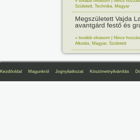
» tovább olvasom
|
Nincs hozzász
Született
,
Technika
,
Magyar
Megszületett Vajda La
avantgárd festő és gr
» tovább olvasom
|
Nincs hozzász
Alkotás
,
Magyar
,
Született
Kezdőoldal
Magunkról
Jognyilatkozat
Köszönetnyilvánítás
D