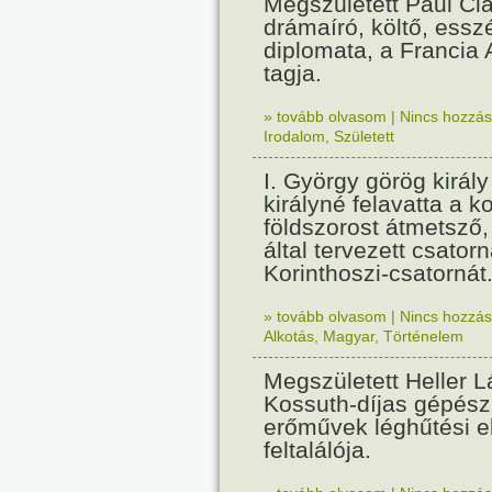
Megszületett Paul Cla
drámaíró, költő, essz
diplomata, a Francia
tagja.
» tovább olvasom
|
Nincs hozzász
Irodalom
,
Született
I. György görög királ
királyné felavatta a k
földszorost átmetsző,
által tervezett csatorn
Korinthoszi-csatornát
» tovább olvasom
|
Nincs hozzász
Alkotás
,
Magyar
,
Történelem
Megszületett Heller L
Kossuth-díjas gépés
erőművek léghűtési e
feltalálója.