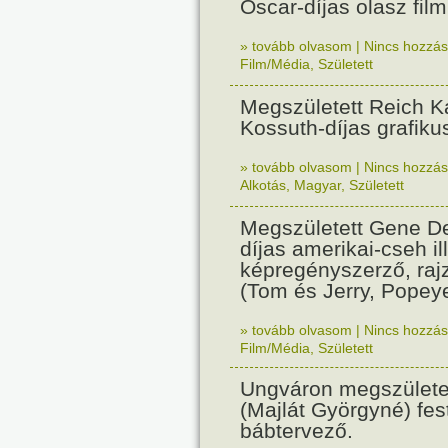
Oscar-díjas olasz fil
» tovább olvasom
|
Nincs hozzász
Film/Média
,
Született
Megszületett Reich Ká
Kossuth-díjas grafik
» tovább olvasom
|
Nincs hozzász
Alkotás
,
Magyar
,
Született
Megszületett Gene De
díjas amerikai-cseh ill
képregényszerző, raj
(Tom és Jerry, Popeye
» tovább olvasom
|
Nincs hozzász
Film/Média
,
Született
Ungváron megszületet
(Majlát Györgyné) fest
bábtervező.