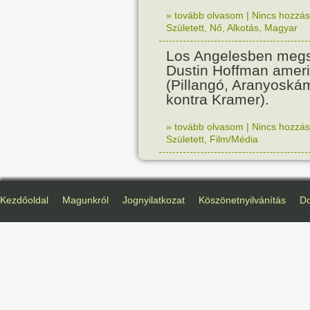
» tovább olvasom
|
Nincs hozzász
Született
,
Nő
,
Alkotás
,
Magyar
Los Angelesben megs
Dustin Hoffman ameri
(Pillangó, Aranyoská
kontra Kramer).
» tovább olvasom
|
Nincs hozzász
Született
,
Film/Média
Kezdőoldal
Magunkról
Jognyilatkozat
Köszönetnyilvánítás
D